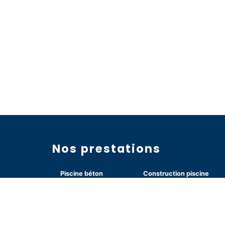
Nos prestations
Piscine béton
Construction piscine
Liner piscine
Membrane armée
mmam
Traitement piscine
Abris piscine
Recrutement
Constructeur piscine
Produits piscine
Entretien piscine
Rénovation piscine