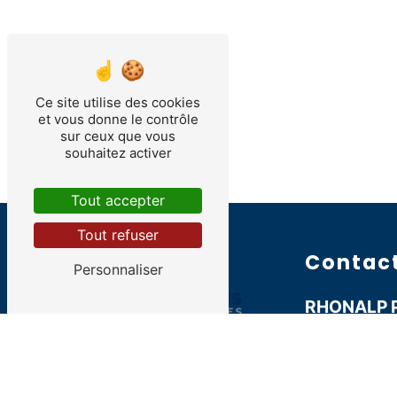
Ce site utilise des cookies
et vous donne le contrôle
sur ceux que vous
souhaitez activer
Tout accepter
Tout refuser
Contac
Personnaliser
RHONALP 
ZA Pré Fig
38330 Saint-
04 76 52 9
rhonalp.pi