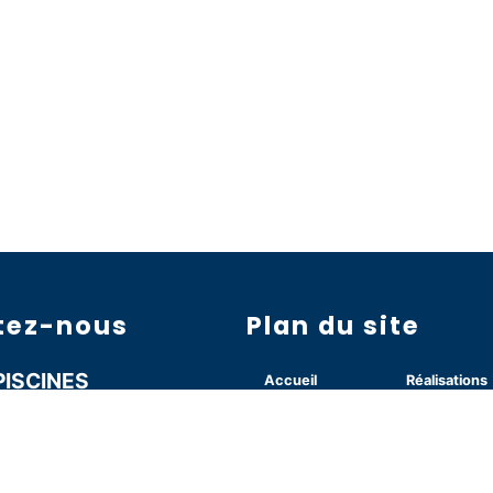
tez-nous
Plan du site
PISCINES
Accueil
Réalisations
aroud
Nous contacter
Spas
Nazaire-les-Eymes
Création
Sauna / Ha
1 79
Rénovation
Actualité / 
scines@orange.fr
Entretien