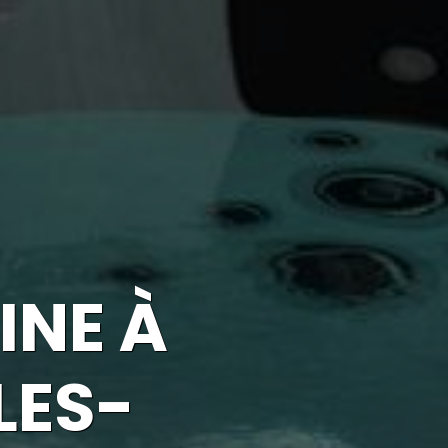
INE À
LES-